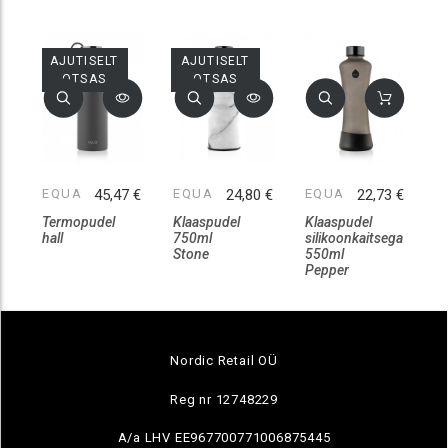
AJUTISELT
AJUTISELT
OTSAS
OTSAS
EQUA
45,47 €
EQUA
24,80 €
EQUA
22,73 €
Termopudel
Klaaspudel
Klaaspudel
hall
750ml
silikoonkaitsega
Stone
550ml
Pepper
Nordic Retail OÜ
Reg nr 12748229
A/a LHV EE967700771006875445