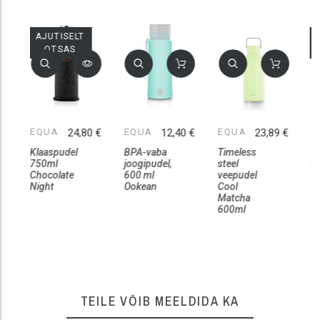
AJUTISELT
OTSAS
 €
EQUA
24,80 €
EQUA
12,40 €
EQUA
23,89 €
E
Klaaspudel
BPA-vaba
Timeless
T
750ml
joogipudel,
steel
s
Chocolate
600 ml
veepudel
v
Night
Ookean
Cool
6
Matcha
600ml
TEILE VÕIB MEELDIDA KA