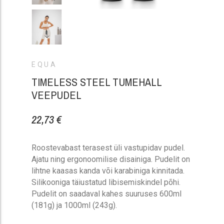
EQUA
TIMELESS STEEL TUMEHALL
VEEPUDEL
22,73 €
Roostevabast terasest üli vastupidav pudel.
Ajatu ning ergonoomilise disainiga. Pudelit on
lihtne kaasas kanda või karabiniga kinnitada.
Silikooniga täiustatud libisemiskindel põhi.
Pudelit on saadaval kahes suuruses 600ml
(181g) ja 1000ml (243g).