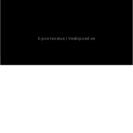
E-poe teostus |
Veebipoed.ee