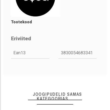
Tootekood
Eriviited
Ean13
3830054683341
JOOGIPUDELID SAMAS
KATEGOORIAS