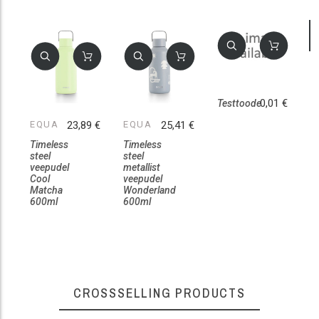
0,01 €
Testtoode
EQUA
23,89 €
EQUA
25,41 €
E
Timeless
Timeless
E
steel
steel
k
veepudel
metallist
7
Cool
veepudel
Pi
Matcha
Wonderland
600ml
600ml
CROSSSELLING PRODUCTS