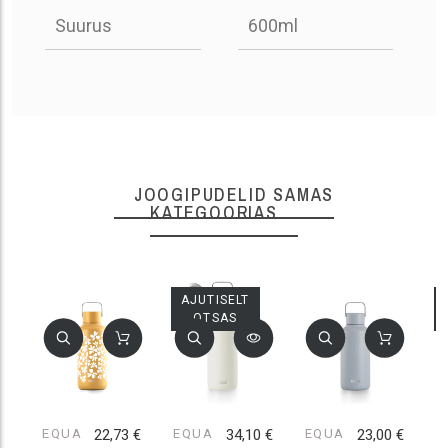
Suurus
600ml
JOOGIPUDELID SAMAS
KATEGOORIAS
AJUTISELT
OTSAS
EQUA
22,73 €
EQUA
34,10 €
EQUA
23,00 €
E