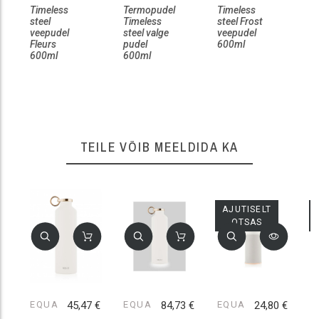
Timeless
Termopudel
Timeless
T
steel
Timeless
steel Frost
r
veepudel
steel valge
veepudel
Fleurs
pudel
600ml
600ml
600ml
TEILE VÕIB MEELDIDA KA
AJUTISELT
OTSAS
EQUA
45,47 €
EQUA
84,73 €
EQUA
24,80 €
E