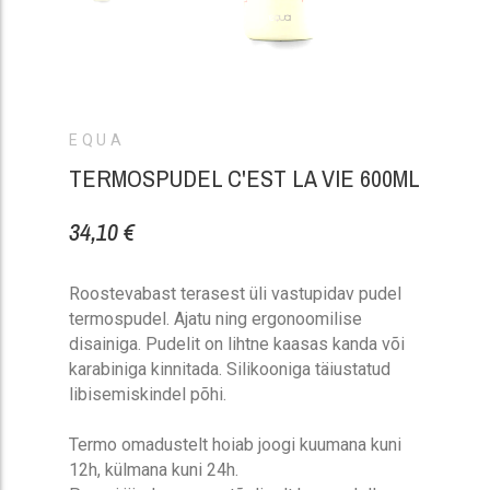
EQUA
TERMOSPUDEL C'EST LA VIE 600ML
34,10 €
Roostevabast terasest üli vastupidav pudel
termospudel. Ajatu ning ergonoomilise
disainiga. Pudelit on lihtne kaasas kanda või
karabiniga kinnitada. Silikooniga täiustatud
libisemiskindel põhi.
Termo omadustelt hoiab joogi kuumana kuni
12h, külmana kuni 24h.