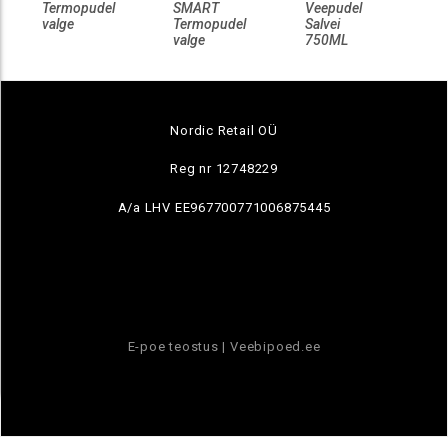
Termopudel
SMART
Veepudel
T
valge
Termopudel
Salvei
st
valge
750ML
v
Nordic Retail OÜ
Reg nr 12748229
A/a LHV EE967700771006875445
E-poe teostus |
Veebipoed.ee