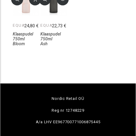
EQUA
24,80 €
EQUA
22,73 €
Klaaspudel
Klaaspudel
750ml
750ml
Bloom
Ash
Nordic Retail OÜ
Reg nr 12748229
A/a LHV EE967700771006875445