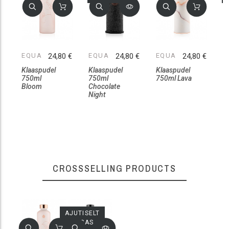
EQUA
24,80 €
EQUA
24,80 €
EQUA
24,80 €
E
Klaaspudel
Klaaspudel
Klaaspudel
K
750ml
750ml
750ml Lava
7
Bloom
Chocolate
V
Night
b
CROSSSELLING PRODUCTS
AJUTISELT
OTSAS