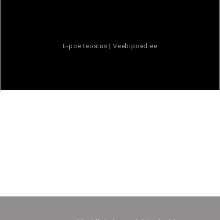
E-poe teostus |
Veebipoed.ee