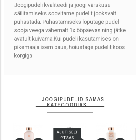
Joogipudeli kvaliteedi ja joogi värskuse
säilitamiseks soovitame pudelit jooksvalt
puhastada. Puhastamiseks loputage pudel
sooja veega vähemalt 1x ööpäevas ning jätke
avatult kuivama.Kui pudeli kasutamises on
pikemaajalisem paus, hoiustage pudelit koos
korgiga
Tootekood
JOOGIPUDELID SAMAS
KATEGOORIAS
AJUTISELT
OTSAS