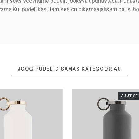
ilitamiseks soovitame pudelit jooksvalt puhastada. Puha
ivama.Kui pudeli kasutamises on pikemaajalisem paus, ho
JOOGIPUDELID SAMAS KATEGOORIAS
AJUTISE