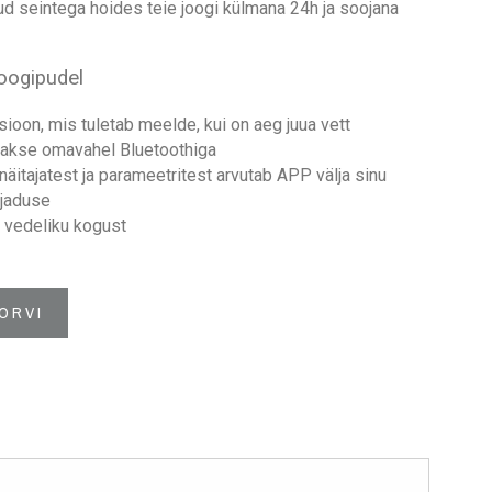
tud seintega hoides teie joogi külmana 24h ja soojana
oogipudel
sioon, mis tuletab meelde, kui on aeg juua vett
takse omavahel Bluetoothiga
äitajatest ja parameetritest arvutab APP välja sinu
ajaduse
 vedeliku kogust
ORVI