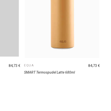
84,73 €
EQUA
84,73 €
SMART Termospudel Latte 680ml