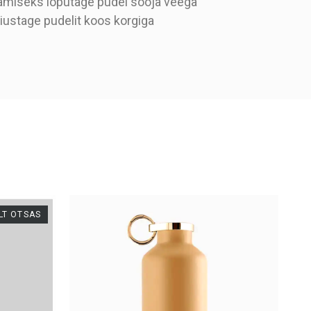
stamiseks loputage pudel sooja veega
iustage pudelit koos korgiga
LT OTSAS