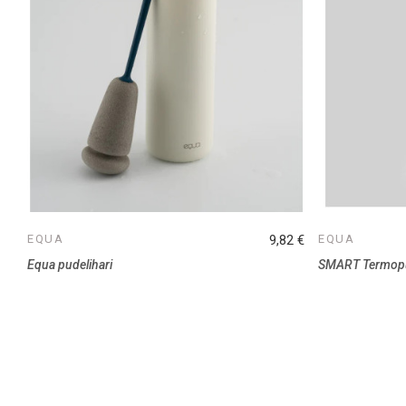
EQUA
9,82 €
EQUA
Equa pudelihari
SMART Termopu