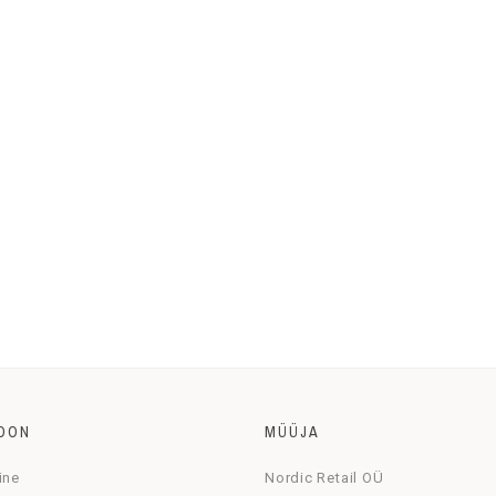
OON
MÜÜJA
ine
Nordic Retail OÜ