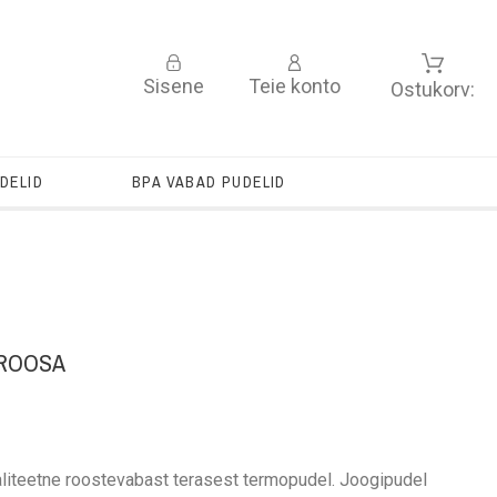
Sisene
Teie konto
Ostukorv:
DELID
BPA VABAD PUDELID
ROOSA
aliteetne roostevabast terasest termopudel. Joogipudel