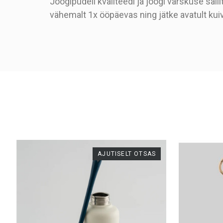
Joogipudeli kvaliteedi ja joogi värskuse sä
vähemalt 1x ööpäevas ning jätke avatult ku
Tootekood
AJUTISELT OTSAS