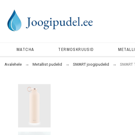
MATCHA
TERMOSKRUUSID
METALL
Avalehele
Metallist pudelid
SMART joogipudelid
SMART T