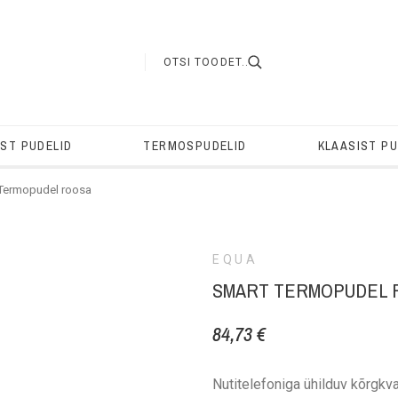
IST PUDELID
TERMOSPUDELID
KLAASIST PU
ermopudel roosa
EQUA
SMART TERMOPUDEL 
84,73 €
Nutitelefoniga ühilduv kõrgkv