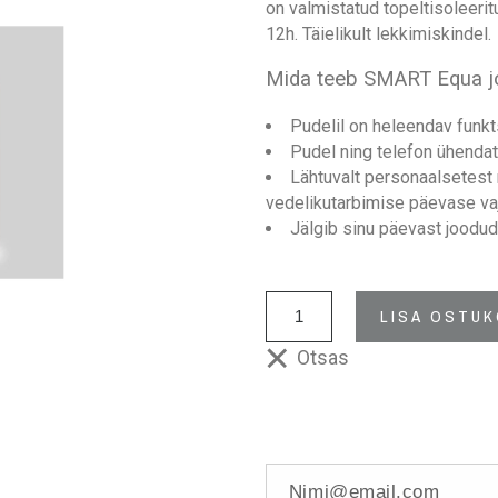
on valmistatud topeltisoleeri
12h. Täielikult lekkimiskindel.
Mida teeb SMART Equa j
Pudelil on heleendav funkt
Pudel ning telefon ühenda
Lähtuvalt personaalsetest n
vedelikutarbimise päevase v
Jälgib sinu päevast joodud
LISA OSTUK
Otsas