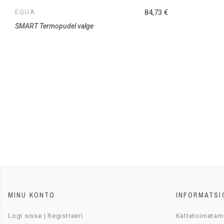
EQUA
84,73 €
SMART Termopudel valge
MINU KONTO
INFORMATSI
Logi sisse | Registreeri
Kättetoimetam