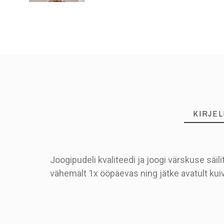
KIRJE
Joogipudeli kvaliteedi ja joogi värskuse sä
vähemalt 1x ööpäevas ning jätke avatult ku