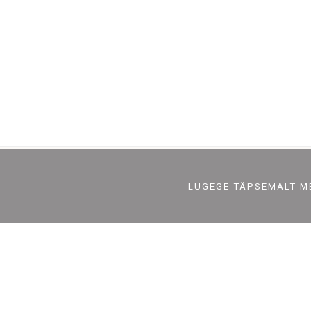
OON
MÜÜJA
LUGEGE TÄPSEMALT M
ine
Nordic Retail OÜ
Reg nr 12748229
used
A/a LHV EE96770077100687544