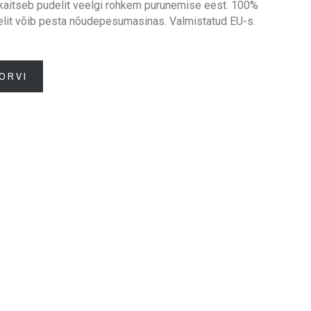
 kaitseb pudelit veelgi rohkem purunemise eest. 100%
elit võib pesta nõudepesumasinas. Valmistatud EU-s.
ORVI