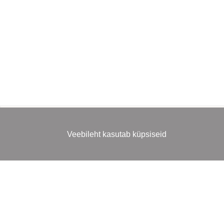
Veebileht kasutab küpsiseid
MINU KONTO
INFORMATSI
Logi sisse | Registreeri
Kättetoimetam
Võta ühendust
Tagastus
Minu konto
Kasutustingim