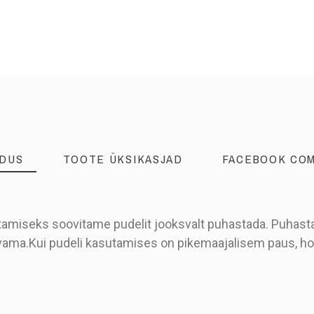
LDUS
TOOTE ÜKSIKASJAD
FACEBOOK CO
ilitamiseks soovitame pudelit jooksvalt puhastada. Puha
ivama.Kui pudeli kasutamises on pikemaajalisem paus, ho