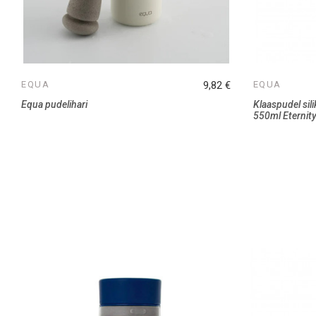
EQUA
9,82 €
EQUA
Equa pudelihari
Klaaspudel sil
550ml Eternit