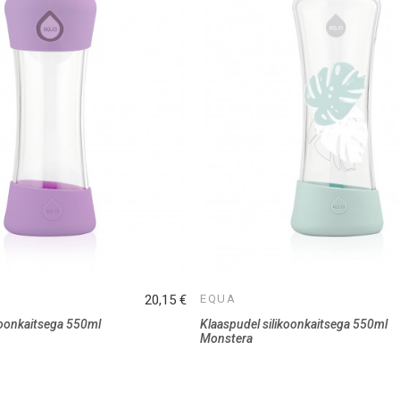
20,15 €
EQUA
koonkaitsega 550ml
Klaaspudel silikoonkaitsega 550ml
Monstera