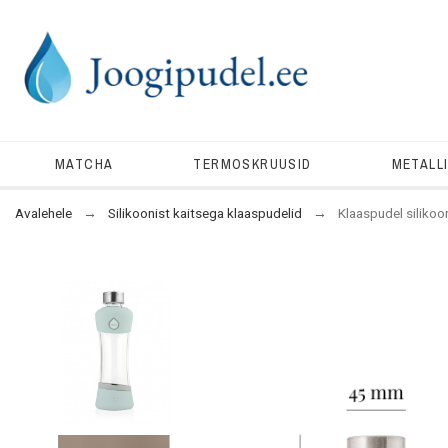
MATCHA
TERMOSKRUUSID
METALL
Avalehele
Silikoonist kaitsega klaaspudelid
Klaaspudel siliko