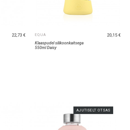
22,73 €
EQUA
20,15 €
Klaaspudel silikoonkaitsega
550ml Daisy
AJUTISELT OTSAS