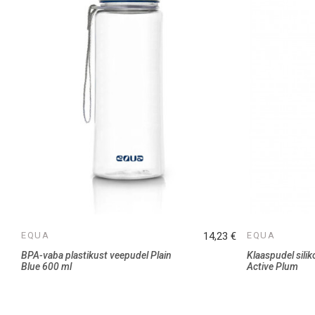
EQUA
14,23 €
EQUA
BPA-vaba plastikust veepudel Plain
Klaaspudel sili
Blue 600 ml
Active Plum