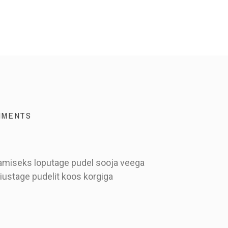
MMENTS
stamiseks loputage pudel sooja veega
iustage pudelit koos korgiga