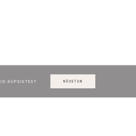
KONTAKT
NÕUSTUN
EIE KÜPSISTEST
+372 56 464 888
info@joogipudel.ee
5