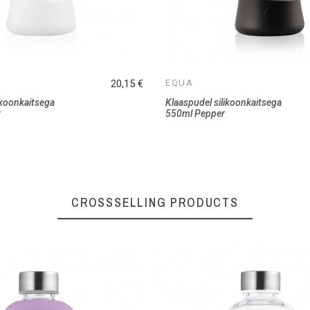
20,15 €
EQUA
ikoonkaitsega
Klaaspudel silikoonkaitsega
y
550ml Pepper
CROSSSELLING PRODUCTS