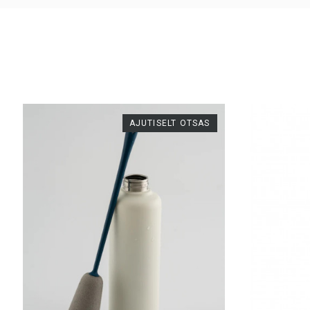
Tootekood
AJUTISELT OTSAS
Suurus