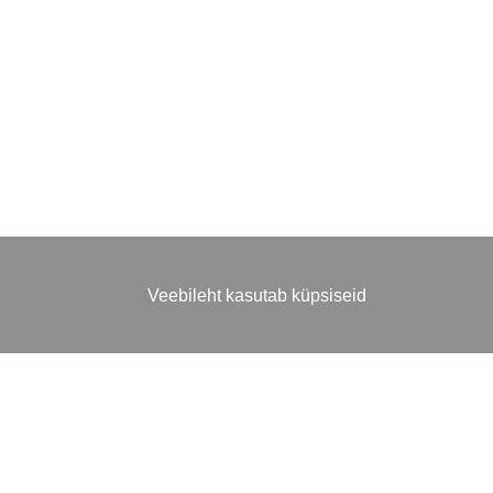
Veebileht kasutab küpsiseid
MINU KONTO
INFORMATSI
Logi sisse | Registreeri
Kättetoimetam
Võta ühendust
Tagastus
Minu konto
Kasutustingim