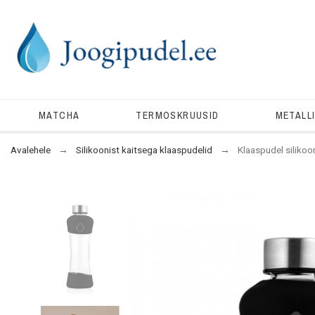
MATCHA
TERMOSKRUUSID
METALL
Avalehele
Silikoonist kaitsega klaaspudelid
Klaaspudel siliko