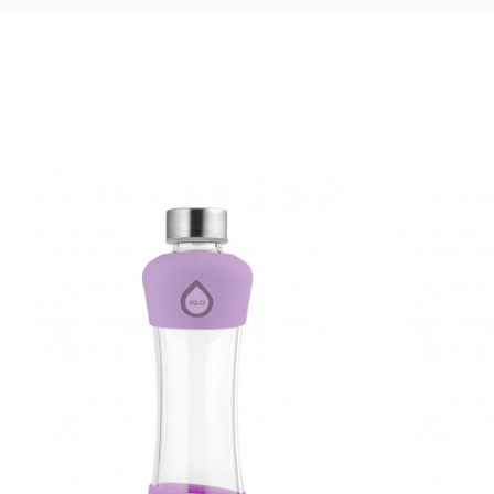
Tootekood
Suurus