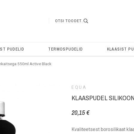
IST PUDELID
TERMOSPUDELID
KLAASIST PU
onkaitsega 550ml Active Black
EQUA
KLAASPUDEL SILIKOON
20,15 €
Kvaliteetsest borosilikaat kla