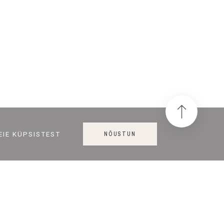
NÕUSTUN
EIE KÜPSISTEST
KONTAKT
+372 56 464 888
info@joogipudel.ee
5