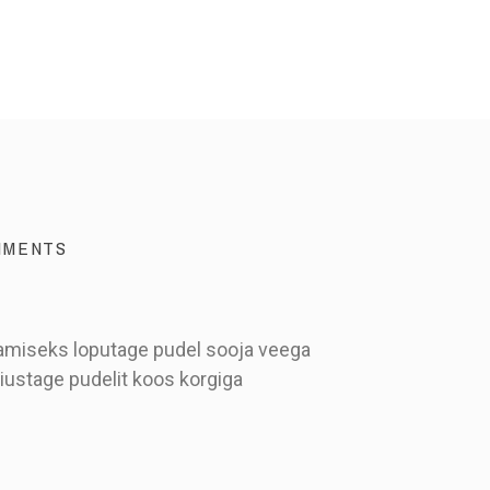
MMENTS
stamiseks loputage pudel sooja veega
iustage pudelit koos korgiga