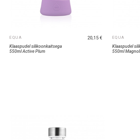
EQUA
20,15 €
EQUA
Klaaspudel silikoonkaitsega
Klaaspudel sil
550ml Active Plum
550ml Magnol