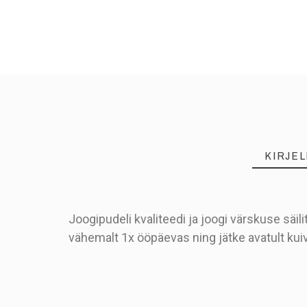
KIRJE
Joogipudeli kvaliteedi ja joogi värskuse sä
vähemalt 1x ööpäevas ning jätke avatult ku