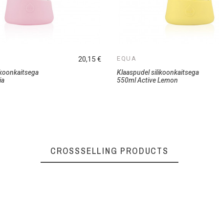
20,15 €
EQUA
ikoonkaitsega
Klaaspudel silikoonkaitsega
ia
550ml Active Lemon
CROSSSELLING PRODUCTS