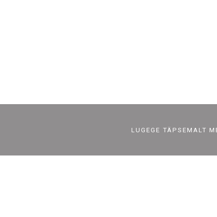
LUGEGE TÄPSEMALT M
OON
MÜÜJA
ine
Nordic Retail OÜ
Reg nr 12748229
used
A/a LHV EE96770077100687544