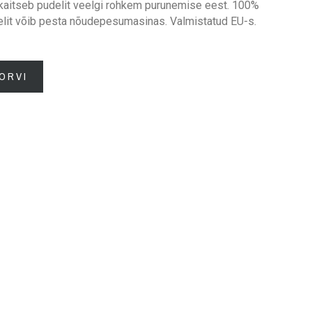
 kaitseb pudelit veelgi rohkem purunemise eest. 100%
elit võib pesta nõudepesumasinas. Valmistatud EU-s.
ORVI