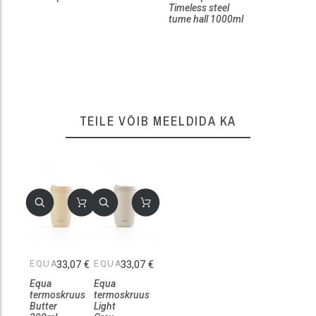
Timeless steel
tume hall 1000ml
TEILE VÕIB MEELDIDA KA
EQUA
33,07 €
EQUA
33,07 €
Equa
Equa
termoskruus
termoskruus
Butter
Light