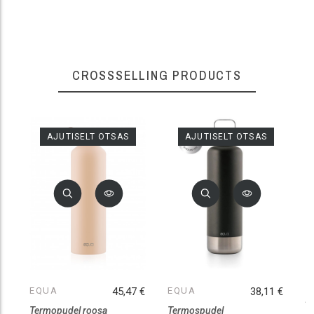
CROSSSELLING PRODUCTS
AJUTISELT OTSAS
AJUTISELT OTSAS
E
T
Ti
 €
EQUA
45,47 €
EQUA
38,11 €
p
Termopudel roosa
Termospudel