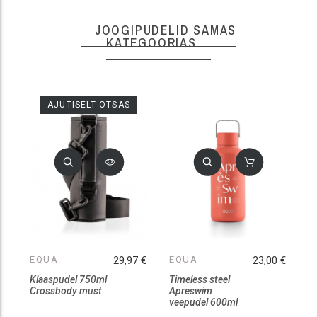
JOOGIPUDELID SAMAS
KATEGOORIAS
AJUTISELT OTSAS
EQUA
29,97 €
EQUA
23,00 €
E
Klaaspudel 750ml
Timeless steel
E
Crossbody must
Apreswim
B
veepudel 600ml