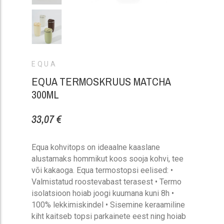
EQUA
EQUA TERMOSKRUUS MATCHA
300ML
33,07 €
Equa kohvitops on ideaalne kaaslane
alustamaks hommikut koos sooja kohvi, tee
või kakaoga. Equa termostopsi eelised: •
Valmistatud roostevabast terasest • Termo
isolatsioon hoiab joogi kuumana kuni 8h •
100% lekkimiskindel • Sisemine keraamiline
kiht kaitseb topsi parkainete eest ning hoiab